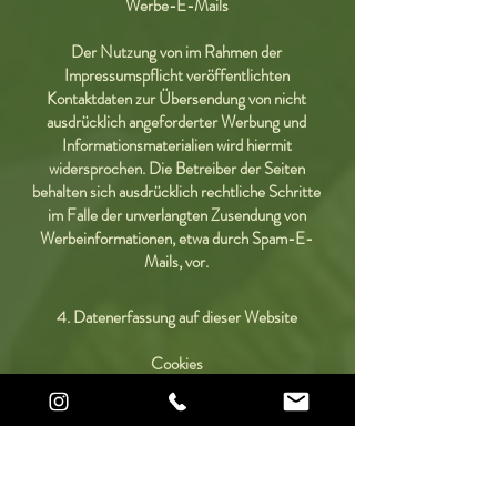
Werbe-E-Mails
Der Nutzung von im Rahmen der
Impressumspflicht veröffentlichten
Kontaktdaten zur Übersendung von nicht
ausdrücklich angeforderter Werbung und
Informationsmaterialien wird hiermit
widersprochen. Die Betreiber der Seiten
behalten sich ausdrücklich rechtliche Schritte
im Falle der unverlangten Zusendung von
Werbeinformationen, etwa durch Spam-E-
Mails, vor.
4. Datenerfassung auf dieser Website
Cookies
Unsere Internetseiten verwenden so
genannte „Cookies“. Cookies sind kleine
Datenpakete und richten auf Ihrem Endgerät
keinen Schaden an. Sie werden entweder
vorübergehend für die Dauer einer Sitzung