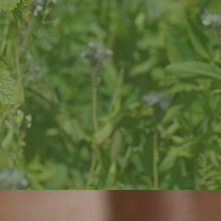
 auch um den Schutz der 
 der Natur, um die Umwelt 
 zu schaffen.

re Sinne begeistert und 
r jeden Geschmack den 
sch und intensiv-komplex.

unternehmen, das die 
ft führt.