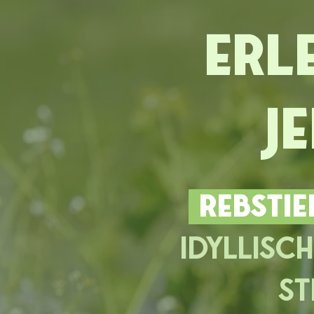
Erl
j
REBSTIE
idyllisc
St