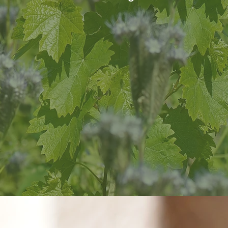
s geht es nicht nur um den Geschmack, sondern
jedem Schritt auf Nachhaltigkeit und den Erhalt
n und die besten Bedingungen für unsere Trauben
 Suche nach einem neuen Weingenuss sind, der Ih
, dann probieren Sie Rebstier aus. Wir haben fü
n leicht und unkompliziert bis hin zu vollaromati
ue Weinerlebnis mit Rebstier - unserem Weinbau
tionen respektiert und den Weinbau in die Zukun