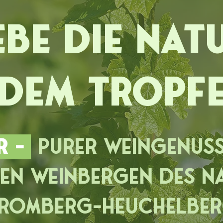
ebe die Natu
edem Tropfe
R –
Purer
Weingenuss
hen
Weinbergen
des N
romberg-Heuchelbe