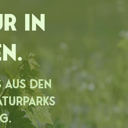
r in
n.
 aus den
aturparks
rg.