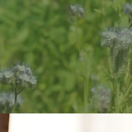
Und das Beste: Bei un
Natur. Wir achten bei 
zu schütze
Wenn Sie also auf der
Ihre Seele berührt
perfekten Tropfen – vo
Erleben Sie das ne
Tradi